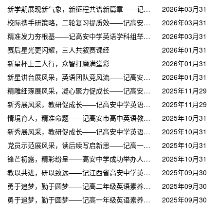
新学期展现新气象，新征程共谱新篇章——记高安中学英语学科组举行本学期第一次教研活动
2026年03月31
校际携手研策略，二轮复习提质效——记高安中学与高安二中举行英语学科联合教研活动
日
2026年03月31
精准发力夯根基——记高安中学英语学科组举行高二一轮复习研讨活动
日
2026年03月31
赛后星光更闪耀，三人共叙赛课经
日
2026年01月31
新星杯上三人行，众智打磨满堂彩
日
2026年01月31
新星讲台展风采，英语团队竞风流——记高安中学英语组新星杯夺冠
日
2026年01月31
精雕细琢展风采，凝心聚力促成长——记高安中学英语组优质课比赛磨课（一）
日
2025年11月29
新秀展风采，教研促成长——记高安中学英语学科组举办15分钟片段教学展示活动（二）
日
2025年11月29
情境育人，精准命题——记高安市高中英语教学研讨探索新路径
日
2025年10月31
新秀展风采，教研促成长——记高安中学英语学科组举办15分钟片段教学展示活动（一）
日
2025年10月31
党员示范展风采，读后续写启新思——记高一英语组邓丽老师开展党员示范课活动
日
2025年10月31
锋芒初露，精彩纷呈——高安中学成功举办人文语言素养大赛校内直通赛
日
2025年10月31
教以共进，研以致远——记江西省高安中学英语组阅卷经验分享会
日
2025年09月30
勇于追梦，勤于圆梦——记高二年级英语素养大赛之演讲比赛
日
2025年09月30
勇于追梦，勤于圆梦——记高一年级英语素养大赛之演讲比赛
日
2025年09月30
日