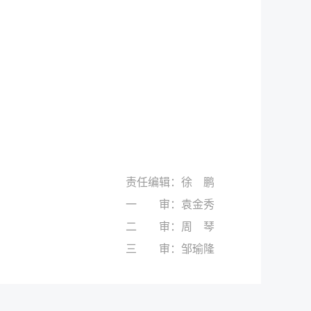
责任编辑：徐 鹏
一 审：袁金秀
二 审：周 琴
三 审：邹瑜隆