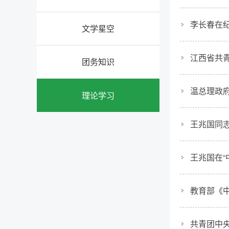
李长春在
文学星空
江西省共
团务知识
温总理政
理论学习
王兆国同
王兆国在“
教育部《
共青团中央