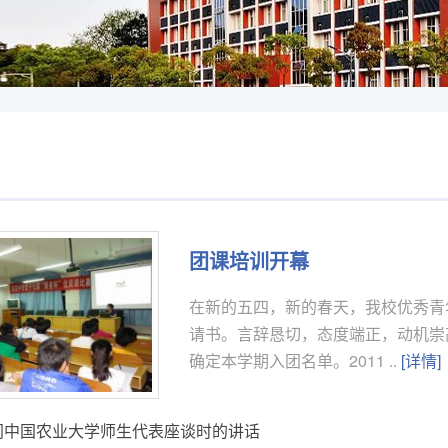
团课培训开幕
在新的五四，新的春天，我校优秀青
请书。言辞恳切，态度端正，动机崇
确定本学期入团名单。2011 ..
[详情]
同中国农业大学师生代表座谈时的讲话