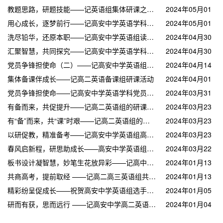
教题思路，研题技能——记英语组集体研课之试卷解析
2024年05月01
用心成长，逐梦前行——记高安中学英语学科组青年教师汇报课
日
2024年05月01
洗尽铅华，还原本职——记高安中学英语组读后续写阅卷反馈
日
2024年04月30
汇聚智慧，共同探究——记高安中学英语学科组青年教师示范课展示活动
日
2024年04月30
党员争锋担使命（二）——记高安中学英语组党员干部示范课
日
2024年04月14
集体备课伴成长——记高二英语备课组研课活动
日
2024年04月01
党员争锋担使命——记高安中学英语学科党员干部示范课
日
2024年03月31
有备而来，共促提升——记高二英语组的研课活动
日
2024年03月23
有“备”而来，共“课”时艰——记高二英语组的研课活动
日
2024年03月23
以研促教，精准备考——记高安中学英语组高三二轮复习研讨会
日
2024年03月23
春风启新程，研思助成长——高安中学英语组开展第一次教研活动
日
2024年03月22
板书设计凝智慧，妙笔生花放异彩——记高中英语学科组板书设计比赛和教案比赛
日
2024年01月13
共商高考，提前取经 ——记高二高三英语组共同集体备课
日
2024年01月13
精彩纷呈促成长——祝贺高安中学英语组选手参加“新星杯”优质课比赛获奖
日
2024年01月05
研而有获，思而远行 ——记高安中学高二英语研课组集体备课活动
日
2024年01月04
日