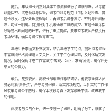
随后，年级组长周杰对具体工作流程进行了详细部署。从考前
命题保密、试卷领取与保管，到考中监考规范（包括入场检查、答
题卡收发、违纪处理流程等），再到考后试卷装订、密封与评阅标
准，均逐一明确。特别针对手机等通讯工具的管控、答题卡填涂指
导等易出现问题的环节，进行了重点提醒，要求监考教师严格执行
考场纪律，确保考试过程零差错。
年级组长李丽文补充发言，结合年级学生特点，提出监考过程
中需兼顾严格管理与人文关怀，关注学生心理状态，及时化解突发
情况，同时强调评卷工作需坚持“客观、公正、准确”原则，确保评分
结果的公信力。
最后，党委委员、副校长邹瑜隆作总结讲话。他要求全体人员
务必绷紧“责任弦”，严守考务纪律，落实各项规范，以扎实的工作作
风筑牢考试公平防线，确保本次段考真正发挥诊断学情、改进教学
的作用。
此次考务会的召开，进一步统一了思想，明确了分工，细化了