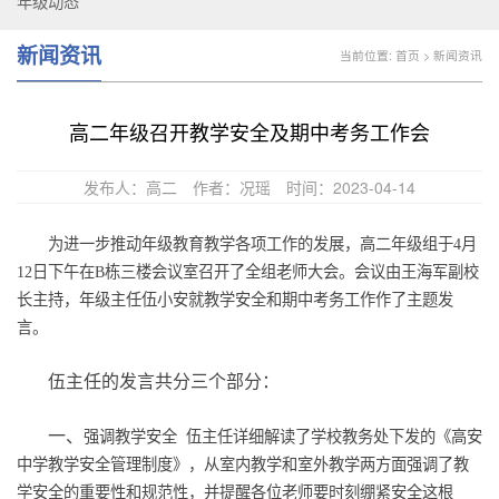
年级动态
新闻资讯
当前位置:
首页
>
新闻资讯
高二年级召开教学安全及期中考务工作会
发布人：高二
作者：况瑶
时间：2023-04-14
为进一步推动年级教育教学各项工作的发展，高二年级组于
4
月
12
日下午在
B
栋三楼会议室召开了全组老师大会。会议由王海军副校
长主持，年级主任伍小安就教学安全和期中考务工作作了主题发
言。
伍主任的发言共分三个部分：
一、
强调教学安全
伍主任详细解读了学校教务处下发的《高安
中学教学安全管理制度》，从室内教学和室外教学两方面强调了教
学安全的重要性和规范性，并提醒各位老师要时刻绷紧安全这根